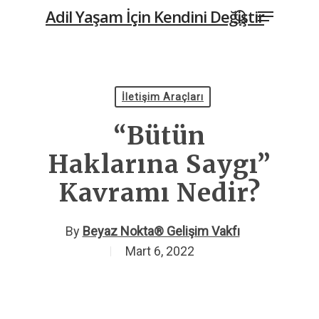
Menu
Skip
Adil Yaşam İçin Kendini Değiştir
to
search
main
content
İletişim Araçları
“Bütün
Haklarına Saygı”
Kavramı Nedir?
By
Beyaz Nokta® Gelişim Vakfı
Mart 6, 2022