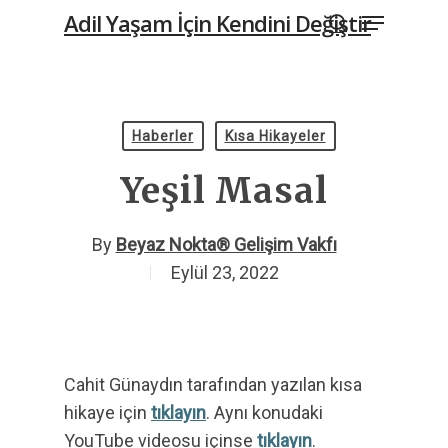
Menu
Skip
Adil Yaşam İçin Kendini Değiştir
to
search
main
content
Haberler
Kısa Hikayeler
Yeşil Masal
By
Beyaz Nokta® Gelişim Vakfı
Eylül 23, 2022
Cahit Günaydın tarafından yazılan kısa
hikaye için
tıklayın
. Aynı konudaki
YouTube videosu içinse
tıklayın
.