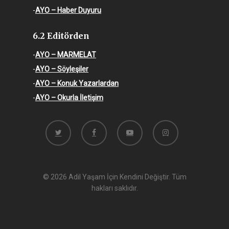
-
AYO – Haber Duyuru
6.2 Editörden
-
AYO – MARMELAT
-
AYO – Söyleşiler
-
AYO – Konuk Yazarlardan
-
AYO – Okurla İletişim
twitter
facebook
youtube
instagram
© 2026 Adil Yaşam İçin Kendini Değiştir. Tüm
hakları saklıdır.