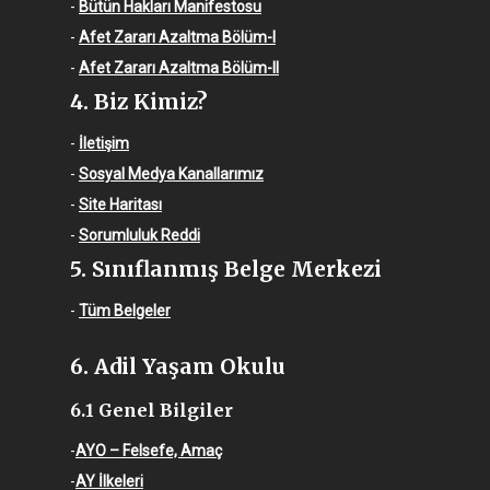
-
Bütün Hakları Manifestosu
-
Afet Zararı Azaltma Bölüm-I
-
Afet Zararı Azaltma Bölüm-II
4. Biz Kimiz?
-
İletişim
-
Sosyal Medya Kanallarımız
-
Site Haritası
-
Sorumluluk Reddi
5. Sınıflanmış Belge Merkezi
-
Tüm Belgeler
6. Adil Yaşam Okulu
6.1 Genel Bilgiler
-
AYO – Felsefe, Amaç
-
AY İlkeleri