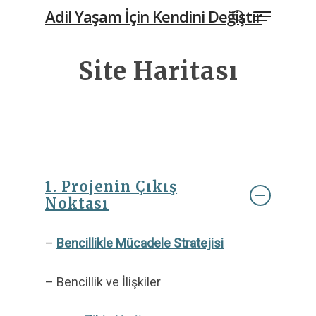
Menu
Skip
Adil Yaşam İçin Kendini Değiştir
to
search
main
Site Haritası
content
1. Projenin Çıkış
Noktası
–
Bencillikle Mücadele Stratejisi
– Bencillik ve İlişkiler