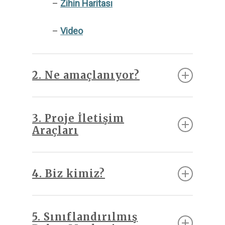
–
Zihin Haritası
–
Video
2. Ne amaçlanıyor?
–
Hangi değerler eşliğinde, nereye
varılmak isteniyor?
3. Proje İletişim
Araçları
–
İstanbul Adil Hizmet Rehberi
4. Biz kimiz?
–
Kısa Hikayeler
–
İletişim
–
Mesajlar
5. Sınıflandırılmış