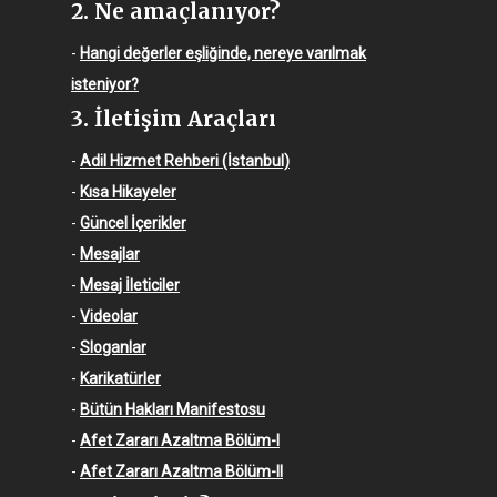
2. Ne amaçlanıyor?
-
Hangi değerler eşliğinde, nereye varılmak
isteniyor?
3. İletişim Araçları
-
Adil Hizmet Rehberi (İstanbul)
-
Kısa Hikayeler
-
Güncel İçerikler
-
Mesajlar
-
Mesaj İleticiler
-
Videolar
-
Sloganlar
-
Karikatürler
-
Bütün Hakları Manifestosu
-
Afet Zararı Azaltma Bölüm-I
-
Afet Zararı Azaltma Bölüm-II