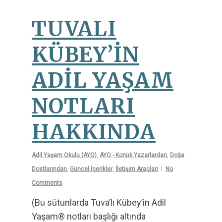
TUVALI
KÜBEY’İN
ADİL YAŞAM
NOTLARI
HAKKINDA
Adil Yaşam Okulu (AYO)
,
AYO - Konuk Yazarlardan
,
Doğa
Dostlarından
,
Güncel İçerikler
,
İletişim Araçları
No
Comments
(Bu sütunlarda Tuva’lı Kübey’in Adil
Yaşam® notları başlığı altında