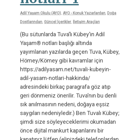
Adil Yaşam Okulu (AYO)
,
AYO - Konuk Yazarlardan
,
Doğa
Dostlarından
,
Güncel İçerikler
,
İletişim Araçları
(Bu sütunlarda Tuva’lı Kübey’in Adil
Yaşam® notları başlığı altında
yayımlanan yazılarda geçen Tuva, Kübey,
Hömey/Kömey gibi kavramlar için
https://adilyasam.net/tuvali-kubeyin-
adil-yasam-notlari-hakkinda/
adresindeki birkaç paragrafa göz atıp
geri dönmeniz önerilir. Tuva’nın bu denli
sık anılmasının nedeni, doğaya eşsiz
saygıları nedeniyledir.) Ben Tuvalı Kübey;
şimdi size söyleyeceklerimi okumadan
önce dijital mankurt kapanlarını bir
kapatınız lütfen (elinizdeki telefonlardan