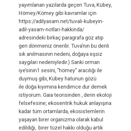
yayımlanan yazılarda geçen Tuva, Kübey,
Hömey/Kömey gibi kavramlar için
https://adilyasam.net/tuvali-kubeyin-
adil-yasam-notlari-hakkinda/
adresindeki birkaç paragrafa göz atıp
geri dönmeniz önerilir. Tuva’nın bu denli
sık anılmasının nedeni, doğaya eşsiz
saygıları nedeniyledir.) Sanki orman
iye’sinin1 sesini, “hömey” aracılığı ile
duymuş gibi, Kübey hatunun gözü
ile doğa kıyımına kendimce dur demek
istiyorum. Gaia teorisinden , derin ekoloji
felsefesine; ekosentrik hukuk anlayışına
kadar tüm ortamlarda, ekosistemlerin
yaşayan birer organizma olarak kabul
edildiği, birer tüzel hakkı olduğu artık