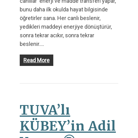
canlılar enerji ve madde transferi yapar,
bunu daha ilk okulda hayat bilgisinde
öğretirler sana. Her canlı beslenir,
yedikleri maddeyi enerjiye dönüştürür,
sonra tekrar acıkır, sonra tekrar
beslenir….
Read More
TUVA’lı
KÜBEY’in Adil