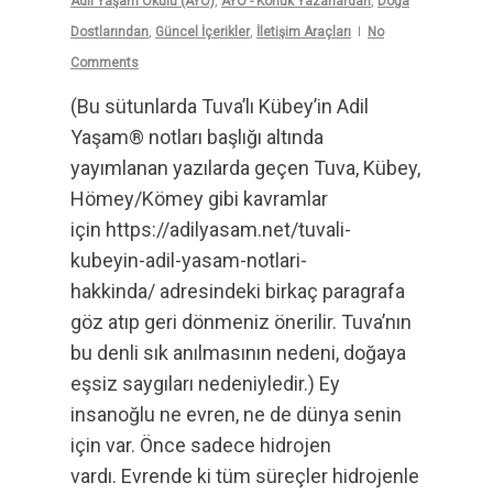
Adil Yaşam Okulu (AYO)
,
AYO - Konuk Yazarlardan
,
Doğa
Dostlarından
,
Güncel İçerikler
,
İletişim Araçları
No
Comments
(Bu sütunlarda Tuva’lı Kübey’in Adil
Yaşam® notları başlığı altında
yayımlanan yazılarda geçen Tuva, Kübey,
Hömey/Kömey gibi kavramlar
için https://adilyasam.net/tuvali-
kubeyin-adil-yasam-notlari-
hakkinda/ adresindeki birkaç paragrafa
göz atıp geri dönmeniz önerilir. Tuva’nın
bu denli sık anılmasının nedeni, doğaya
eşsiz saygıları nedeniyledir.) Ey
insanoğlu ne evren, ne de dünya senin
için var. Önce sadece hidrojen
vardı. Evrende ki tüm süreçler hidrojenle