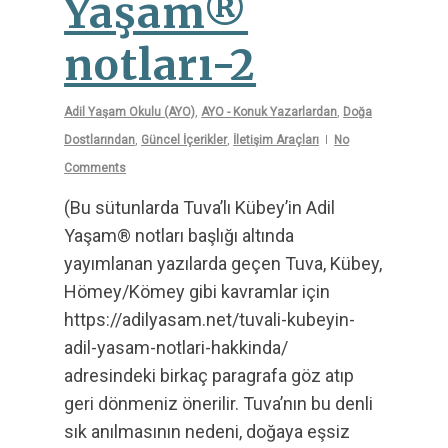
Yaşam®
notları-2
Adil Yaşam Okulu (AYO)
,
AYO - Konuk Yazarlardan
,
Doğa
Dostlarından
,
Güncel İçerikler
,
İletişim Araçları
No
Comments
(Bu sütunlarda Tuva’lı Kübey’in Adil
Yaşam® notları başlığı altında
yayımlanan yazılarda geçen Tuva, Kübey,
Hömey/Kömey gibi kavramlar için
https://adilyasam.net/tuvali-kubeyin-
adil-yasam-notlari-hakkinda/
adresindeki birkaç paragrafa göz atıp
geri dönmeniz önerilir. Tuva’nın bu denli
sık anılmasının nedeni, doğaya eşsiz