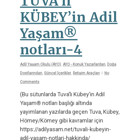
TUVA’lı
KÜBEY’in Adil
Yaşam®
notları-4
Adil Yaşam Okulu (AYO)
,
AYO - Konuk Yazarlardan
,
Doğa
Dostlarından
,
Güncel İçerikler
,
İletişim Araçları
No
Comments
(Bu sütunlarda Tuva’lı Kübey’in Adil
Yaşam® notları başlığı altında
yayımlanan yazılarda geçen Tuva, Kübey,
Hömey/Kömey gibi kavramlar için
https://adilyasam.net/tuvali-kubeyin-
adil-yasam-notlari-hakkinda/