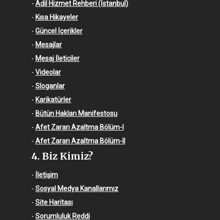
-
Adil Hizmet Rehberi (İstanbul)
-
Kısa Hikayeler
-
Güncel İçerikler
-
Mesajlar
-
Mesaj İleticiler
-
Videolar
-
Sloganlar
-
Karikatürler
-
Bütün Hakları Manifestosu
-
Afet Zararı Azaltma Bölüm-I
-
Afet Zararı Azaltma Bölüm-II
4. Biz Kimiz?
-
İletişim
-
Sosyal Medya Kanallarımız
-
Site Haritası
-
Sorumluluk Reddi