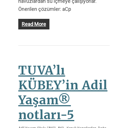
havuzlardan su içmeye çalışıyorlar.
Önerilen çözümler: aCp
Read More
TUVA’lı
KÜBEY’in Adil
Yaşam®
notları-5