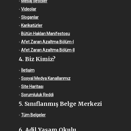
-
Mesaj İleticiler
-
Videolar
-
Sloganlar
-
Karikatürler
-
Bütün Hakları Manifestosu
-
Afet Zararı Azaltma Bölüm-I
-
Afet Zararı Azaltma Bölüm-II
4. Biz Kimiz?
-
İletişim
-
Sosyal Medya Kanallarımız
-
Site Haritası
-
Sorumluluk Reddi
5. Sınıflanmış Belge Merkezi
-
Tüm Belgeler
6. Adil Yaşam Okulu