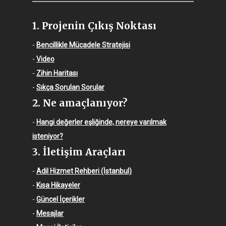
1. Projenin Çıkış Noktası
-
Bencillikle Mücadele Stratejisi
-
Video
-
Zihin Haritası
-
Sıkça Sorulan Sorular
2. Ne amaçlanıyor?
-
Hangi değerler eşliğinde, nereye varılmak
isteniyor?
3. İletişim Araçları
-
Adil Hizmet Rehberi (İstanbul)
-
Kısa Hikayeler
-
Güncel İçerikler
-
Mesajlar