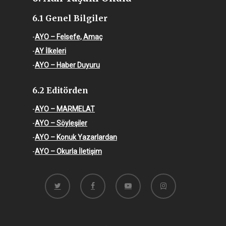
6.1 Genel Bilgiler
-
AYO – Felsefe, Amaç
-
AY İlkeleri
-
AYO – Haber Duyuru
6.2 Editörden
-
AYO – MARMELAT
-
AYO – Söyleşiler
-
AYO – Konuk Yazarlardan
-
AYO – Okurla İletişim
twitter
facebook
youtube
instagram