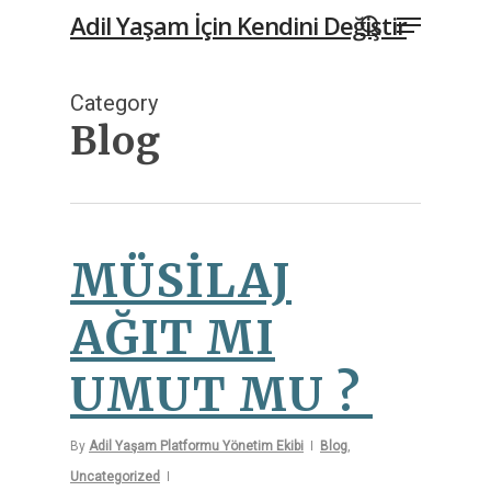
Menu
Skip
Adil Yaşam İçin Kendini Değiştir
to
search
main
Category
content
Blog
MÜSİLAJ
AĞIT MI
UMUT MU ?
By
Adil Yaşam Platformu Yönetim Ekibi
Blog
,
Uncategorized