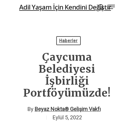
Menu
Skip
Adil Yaşam İçin Kendini Değiştir
to
search
main
content
Haberler
Çaycuma
Belediyesi
İşbirliği
Portföyümüzde!
By
Beyaz Nokta® Gelişim Vakfı
Eylül 5, 2022