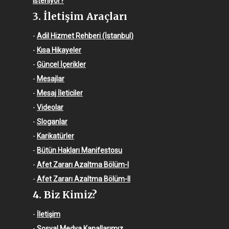
isteniyor?
3. İletişim Araçları
-
Adil Hizmet Rehberi (İstanbul)
-
Kısa Hikayeler
-
Güncel İçerikler
-
Mesajlar
-
Mesaj İleticiler
-
Videolar
-
Sloganlar
-
Karikatürler
-
Bütün Hakları Manifestosu
-
Afet Zararı Azaltma Bölüm-I
-
Afet Zararı Azaltma Bölüm-II
4. Biz Kimiz?
-
İletişim
-
Sosyal Medya Kanallarımız