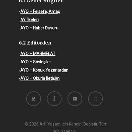
6.1 Genel Bilgiler
-
AYO – Felsefe, Amaç
-
AY İlkeleri
-
AYO – Haber Duyuru
6.2 Editörden
-
AYO – MARMELAT
-
AYO – Söyleşiler
-
AYO – Konuk Yazarlardan
-
AYO – Okurla İletişim
twitter
facebook
youtube
instagram
© 2026 Adil Yaşam İçin Kendini Değiştir. Tüm
hakları saklıdır.