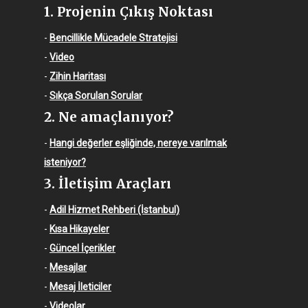
1. Projenin Çıkış Noktası
-
Bencillikle Mücadele Stratejisi
-
Video
-
Zihin Haritası
-
Sıkça Sorulan Sorular
2. Ne amaçlanıyor?
-
Hangi değerler eşliğinde, nereye varılmak
isteniyor?
3. İletişim Araçları
-
Adil Hizmet Rehberi (İstanbul)
-
Kısa Hikayeler
-
Güncel İçerikler
-
Mesajlar
-
Mesaj İleticiler
-
Videolar