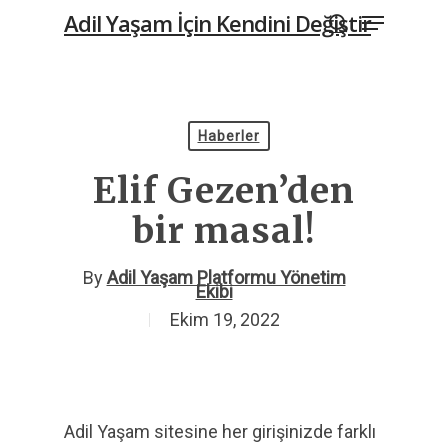
Menu
Skip
Adil Yaşam İçin Kendini Değiştir
to
search
main
content
Haberler
Elif Gezen’den
bir masal!
By
Adil Yaşam Platformu Yönetim
Ekibi
Ekim 19, 2022
Adil Yaşam sitesine her girişinizde farklı