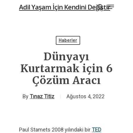
Menu
Skip
Adil Yaşam İçin Kendini Değiştir
to
search
main
content
Haberler
Dünyayı
Kurtarmak için 6
Çözüm Aracı
By
Tınaz Titiz
Ağustos 4, 2022
Paul Stamets 2008 yılındaki bir
TED