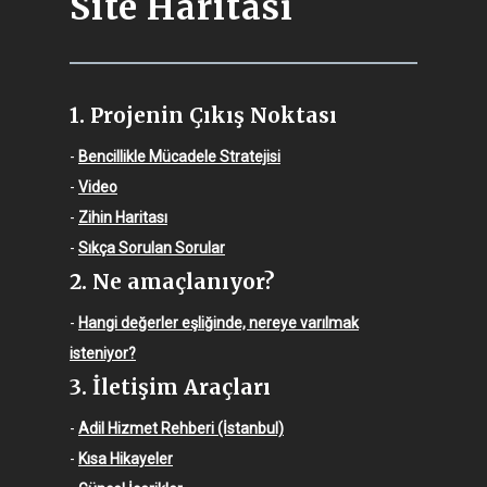
Site Haritası
1. Projenin Çıkış Noktası
-
Bencillikle Mücadele Stratejisi
-
Video
-
Zihin Haritası
-
Sıkça Sorulan Sorular
2. Ne amaçlanıyor?
-
Hangi değerler eşliğinde, nereye varılmak
isteniyor?
3. İletişim Araçları
-
Adil Hizmet Rehberi (İstanbul)
-
Kısa Hikayeler