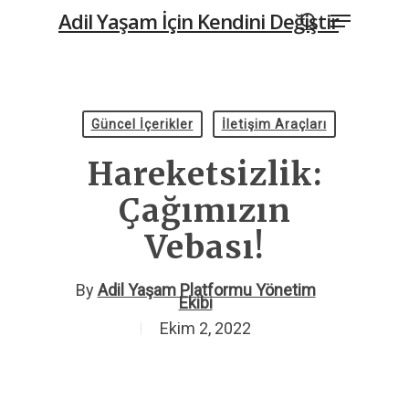
Menu
Skip
Adil Yaşam İçin Kendini Değiştir
to
search
main
content
Güncel İçerikler
İletişim Araçları
Hareketsizlik:
Çağımızın
Vebası!
By
Adil Yaşam Platformu Yönetim
Ekibi
Ekim 2, 2022