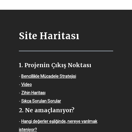
Site Haritası
1. Projenin Çıkış Noktası
-
Bencillikle Mücadele Stratejisi
-
Video
-
Zihin Haritası
-
Sıkça Sorulan Sorular
2. Ne amaçlanıyor?
-
Hangi değerler eşliğinde, nereye varılmak
isteniyor?