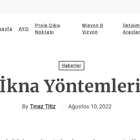
Proje Çıkış
Misyon &
İletişim
sayfa
AYO
Noktası
Vizyon
Araçlar
Haberler
İkna Yöntemler
By
Tınaz Titiz
Ağustos 10, 2022