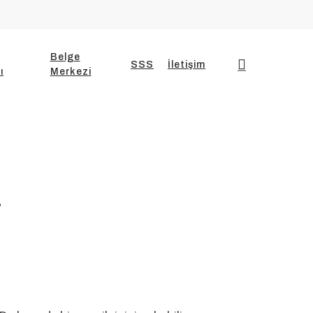
Belge
search
SSS
İletişim
ı
Merkezi
i