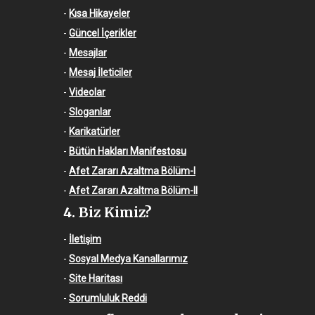
-
Kısa Hikayeler
-
Güncel İçerikler
-
Mesajlar
-
Mesaj İleticiler
-
Videolar
-
Sloganlar
-
Karikatürler
-
Bütün Hakları Manifestosu
-
Afet Zararı Azaltma Bölüm-I
-
Afet Zararı Azaltma Bölüm-II
4. Biz Kimiz?
-
İletişim
-
Sosyal Medya Kanallarımız
-
Site Haritası
-
Sorumluluk Reddi