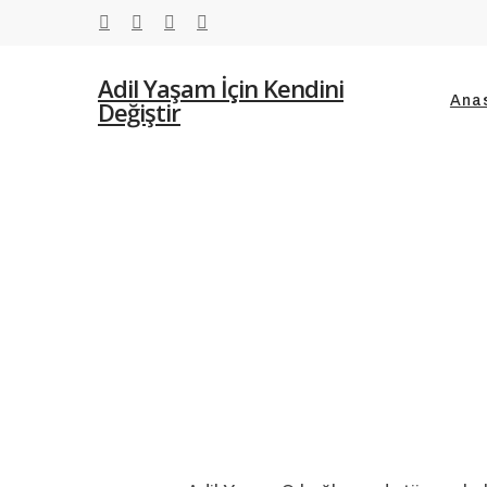
Skip
twitter
facebook
youtube
instagram
to
main
Adil Yaşam İçin Kendini
Ana
content
Değiştir