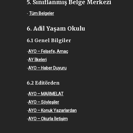
5. Sınıflanmış Belge Merkezi
-
Tüm Belgeler
6. Adil Yaşam Okulu
6.1 Genel Bilgiler
-
AYO – Felsefe, Amaç
-
AY İlkeleri
-
AYO – Haber Duyuru
6.2 Editörden
-
AYO – MARMELAT
-
AYO – Söyleşiler
-
AYO – Konuk Yazarlardan
-
AYO – Okurla İletişim