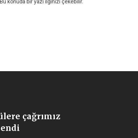
 konuda bir yazı ilginizi çekebilir.
ülere çağrımız
lendi