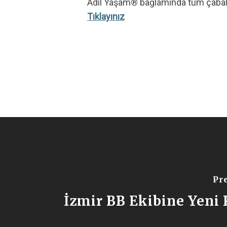
Adil Yaşam® bağlamında tüm çabalar 
Tıklayınız
Hit enter to search or ESC to close
Pr
İzmir BB Ekibine Yeni 