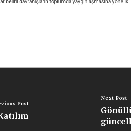
belirli davranışların toplumda yaygınlaşmasına yönelik. Bu
Next Post
evious Post
Gönüll
Katılım
güncel