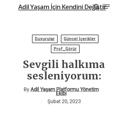
Menu
Skip
Adil Yaşam İçin Kendini Değiştir
to
search
main
content
Duyurular
Güncel İçerikler
Prof_Görür
Sevgili halkıma
sesleniyorum:
By
Adil Yaşam Platformu Yönetim
Ekibi
Şubat 20, 2023