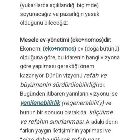
(yukarılarda açıklandığı biçimde)
soyunacağız ve pazarlığın yasak
olduğunu bileceğiz:
Mesele ev-yönetimi (eko+nomos)dir:
Ekonomi (
eko+nomos
) ev (doğa bütünü)
olduğuna göre, bu idarenin hangi vizyona
göre yapılması gerektiği önem
refah ve
kazanıyor. Dünün vizyonu
büyümenin sürdürülebilirliği
idi.
Bugünden itibaren yarınların vizyonu ise
yenilenebilirlik
(regenerability)
ve
küçülme
bunun bir sonucu olarak da
ve refahın sınırlanması
. Aradaki derin
farkın yaygın iletişiminin yapılması ve
size daha yüksek refah vaat
“