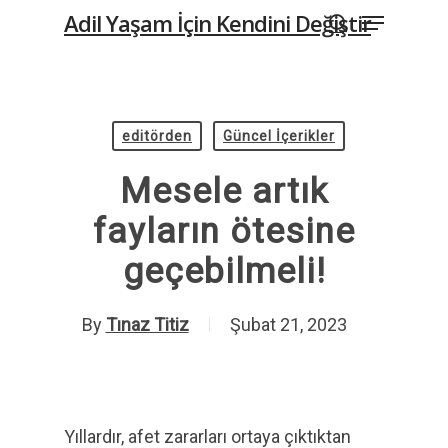
Menu
Skip
Adil Yaşam İçin Kendini Değiştir
to
search
main
content
editörden
Güncel İçerikler
Mesele artık
fayların ötesine
geçebilmeli!
By
Tınaz Titiz
Şubat 21, 2023
Yıllardır, afet zararları ortaya çıktıktan