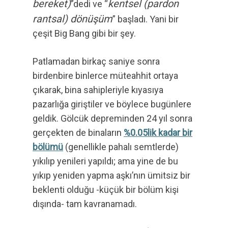
bereket)
kentsel (pardon
”dedi ve “
rantsal) dönüşüm
” başladı. Yani bir
çeşit Big Bang gibi bir şey.
Patlamadan birkaç saniye sonra
birdenbire binlerce müteahhit ortaya
çıkarak, bina sahipleriyle kıyasıya
pazarlığa giriştiler ve böylece bugünlere
geldik. Gölcük depreminden 24 yıl sonra
gerçekten de binaların
%0.05lik kadar bir
bölümü
(genellikle pahalı semtlerde)
yıkılıp yenileri yapıldı; ama yine de bu
yıkıp yeniden yapma aşkı’nın ümitsiz bir
beklenti olduğu -küçük bir bölüm kişi
dışında- tam kavranamadı.