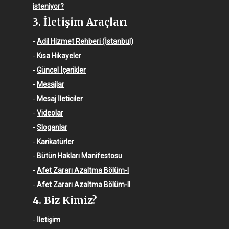
isteniyor?
3. İletişim Araçları
-
Adil Hizmet Rehberi (İstanbul)
-
Kısa Hikayeler
-
Güncel İçerikler
-
Mesajlar
-
Mesaj İleticiler
-
Videolar
-
Sloganlar
-
Karikatürler
-
Bütün Hakları Manifestosu
-
Afet Zararı Azaltma Bölüm-I
-
Afet Zararı Azaltma Bölüm-II
4. Biz Kimiz?
-
İletişim