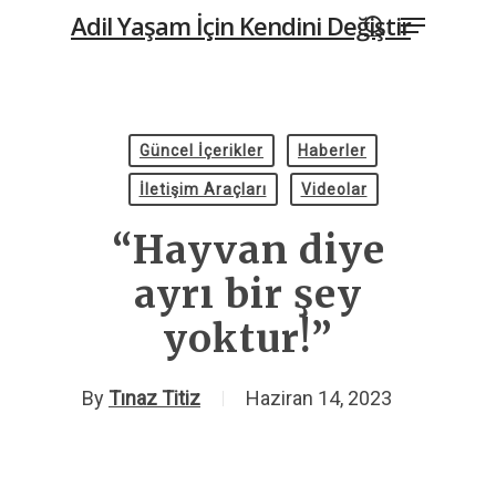
Menu
Skip
Adil Yaşam İçin Kendini Değiştir
to
search
main
content
Güncel İçerikler
Haberler
İletişim Araçları
Videolar
“Hayvan diye
ayrı bir şey
yoktur!”
By
Tınaz Titiz
Haziran 14, 2023