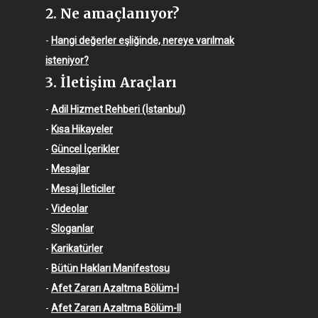
2. Ne amaçlanıyor?
-
Hangi değerler eşliğinde, nereye varılmak
isteniyor?
3. İletişim Araçları
-
Adil Hizmet Rehberi (İstanbul)
-
Kısa Hikayeler
-
Güncel İçerikler
-
Mesajlar
-
Mesaj İleticiler
-
Videolar
-
Sloganlar
-
Karikatürler
-
Bütün Hakları Manifestosu
-
Afet Zararı Azaltma Bölüm-I
-
Afet Zararı Azaltma Bölüm-II