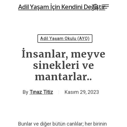
Menu
Skip
Adil Yaşam İçin Kendini Değiştir
to
search
main
content
Adil Yaşam Okulu (AYO)
İnsanlar, meyve
sinekleri ve
mantarlar..
By
Tınaz Titiz
Kasım 29, 2023
Bunlar ve diğer bütün canlılar; her birinin