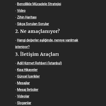
-
Bencillikle Mücadele Stratejisi
-
Video
-
Zihin Haritası
-
Sıkça Sorulan Sorular
2. Ne amaçlanıyor?
-
Hangi değerler eşliğinde, nereye varılmak
isteniyor?
3. İletişim Araçları
-
Adil Hizmet Rehberi (İstanbul)
-
Kısa Hikayeler
-
Güncel İçerikler
-
Mesajlar
-
Mesaj İleticiler
-
Videolar
-
Sloganlar