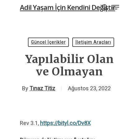
Menu
Skip
Adil Yaşam İçin Kendini Değiştir
to
search
main
content
Güncel İçerikler
İletişim Araçları
Yapılabilir Olan
ve Olmayan
By
Tınaz Titiz
Ağustos 23, 2022
Rev 3.1,
https://bityl.co/Dv8X