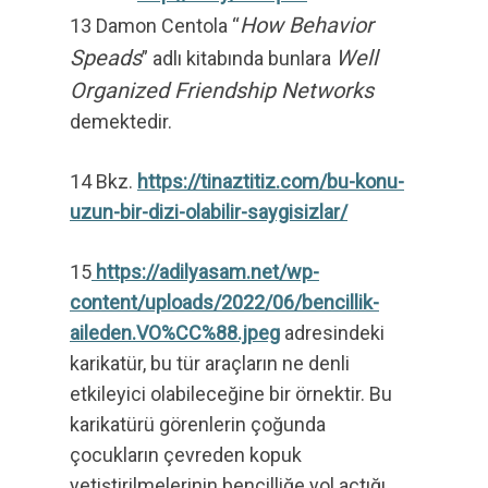
How Behavior
13 Damon Centola “
Speads
Well
” adlı kitabında bunlara
Organized Friendship Networks
demektedir.
14 Bkz.
https://tinaztitiz.com/bu-konu-
uzun-bir-dizi-olabilir-saygisizlar/
15
https://adilyasam.net/wp-
content/uploads/2022/06/bencillik-
aileden.VO%CC%88.jpeg
adresindeki
karikatür, bu tür araçların ne denli
etkileyici olabileceğine bir örnektir. Bu
karikatürü görenlerin çoğunda
çocukların çevreden kopuk
yetiştirilmelerinin bencilliğe yol açtığı