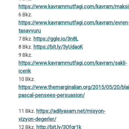
https://www.kavrammutfagi.com/kavram/maks
6 Bkz.
https://www.kavrammutfagi.com/kavram/evren
tasavvuru
7 Bkz.
https://ggle.io/3n8L
8 Bkz.
https://bit.ly/3yUdaoK
9 Bkz.
https://www.kavrammutfagi.com/kavram/sakli-
icerik
10 Bkz.
https://www.themarginalian.org/2015/05/20/bla
pascal-pensees-persuasion/
11 Bkz.
https://adilyasam.net/misyon-
vizyon-degerler/
12 Bkz.
http://bit.ly/3Ofqr1k