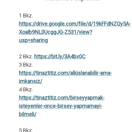
1 Bkz.
https://drive.google.com/file/d/19kFFdNZQy5A-
Xoalb9NL0UcggJG-Z531/view?
usp=sharing
2 Bkz.
https://bit.ly/3A4bv0C
3 Bkz.
https://tinaztitiz.com/alkislanabilir-ama-
imkansiz/
4 Bkz.
https://tinaztitiz.com/birseyyapmak-
isteyenler-once-birsey-yapmamayi-
bilmeli/
5 Bkz.