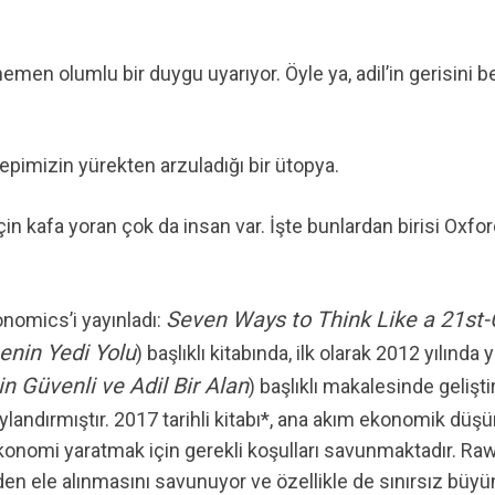
hemen olumlu bir duygu uyarıyor. Öyle ya, adil’in gerisini 
epimizin yürekten arzuladığı bir ütopya.
n kafa yoran çok da insan var. İşte bunlardan birisi Oxfo
Seven Ways to Think Like a 21st
nomics’i yayınladı:
enin Yedi Yolu
) başlıklı kitabında, ilk olarak 2012 yılında 
çin Güvenli ve Adil Bir Alan
) başlıklı makalesinde gelişti
ylandırmıştır. 2017 tarihli kitabı*, ana akım ekonomik düşü
r ekonomi yaratmak için gerekli koşulları savunmaktadır. Ra
iden ele alınmasını savunuyor ve özellikle de sınırsız büy