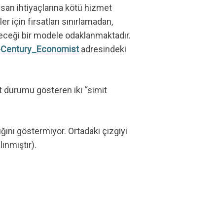
nsan ihtiyaçlarına kötü hizmet
için fırsatları sınırlamadan,
ileceği bir modele odaklanmaktadır.
t-Century_Economist
adresindeki
ut durumu gösteren iki “simit
ığını göstermiyor. Ortadaki çizgiyi
ınmıştır).