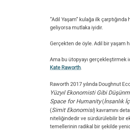
“Adil Yaşam” kulağa ilk çarptığında 
geliyorsa mutlaka iyidir.
Gerçekten de öyle. Adil bir yaşam h
Ama bu ütopyayı gerçekleştirmek içi
Kate Raworth
.
Raworth 2017 yılında Doughnut Eco
Yüzyıl Ekonomisti Gibi Düşünm
Space for Humanity
İnsanlık İ
(
Simit Ekonomisi
(
) kavramını deta
Hit enter to search or ESC to close
niteliğindedir ve sürdürülebilir bi
temellerinin radikal bir şekilde yen