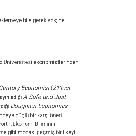
beklemeye bile gerek yok; ne
rd Üniversitesi ekonomistlerinden
-Century Economist
21’inci
(
A Safe and Just
yayınladığı
Doughnut Economics
rdiği
nceye güçlü bir karşı öneri
worth, Ekonomi Biliminin
üme gibi modası geçmiş bir ilkeyi