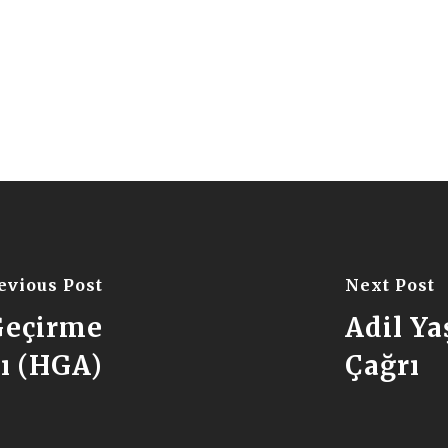
evious Post
Next Post
Geçirme
Adil Y
rı (HGA)
Çağrı