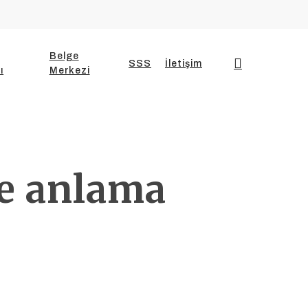
Belge
search
SSS
İletişim
ı
Merkezi
ne anlama