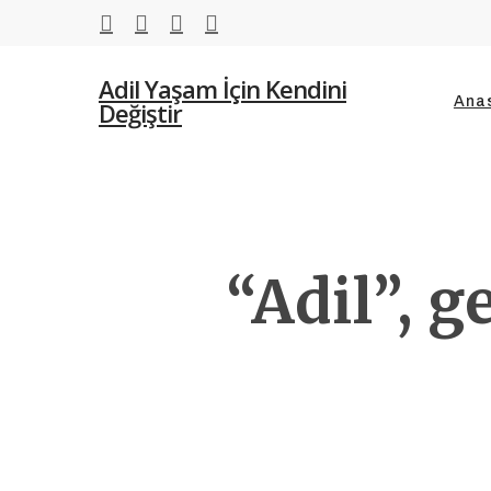
Skip
twitter
facebook
youtube
instagram
to
main
Adil Yaşam İçin Kendini
Ana
content
Değiştir
“Adil”, 