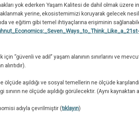
ynakları yok ederken Yaşam Kalitesi de dahil olmak üzere i
lanmak yerine, ekosistemimizi koruyarak gelecek nesiller 
ıda ve eğitim gibi temel ihtiyaçlarına erişiminin sağlanab
Doughnut_Economics:_Seven_Ways_to_Think_Like_a_21s
k için “güvenli ve adil” yaşam alanının sınırlarını ve mevc
 alıntıdır).
 ne ölçüde aşıldığı ve sosyal temellerin ne ölçüde karşıland
i sınırın ne ölçüde aşıldığı görülecektir. (Aynı kaynaktan al
omisi adıyla çevrilmiştir (
tıklayın
)