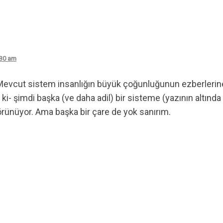
:30 am
 Mevcut sistem insanlığın büyük çoğunluğunun ezberlerine
ki- şimdi başka (ve daha adil) bir sisteme (yazının altınd
örünüyor. Ama başka bir çare de yok sanırım.